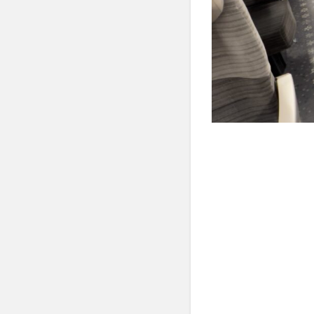
ま）
2.2
東
北・
北海
道・
上
越・
北陸
新幹
線
3
ホー
ムの
どこ
に並
べば
自由
席に