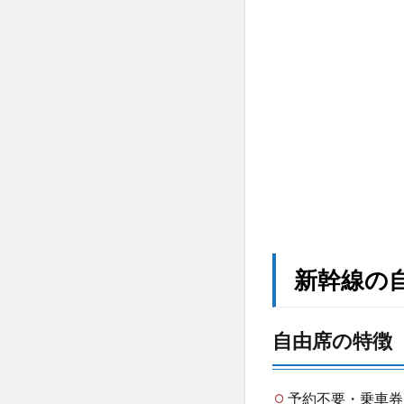
自由
席と
は？
指定
席と
の違
い
1.1
自由
席の
特徴
1.2
指定
新幹線の
席と
の違
い
自由席の特徴
2
新幹
線の
予約不要・乗車券