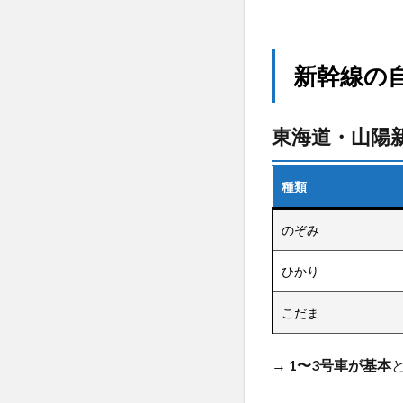
乗れ
る？
4
新幹線の
自由
席で
座れ
るお
東海道・山陽
すす
めの
方
種類
法・
時間
のぞみ
帯
ひかり
4.1
始発
こだま
駅か
ら乗
る
→
1〜3号車が基本
4.2