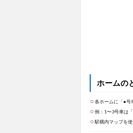
と
め
ホームの
各ホームに「●号
例：1〜3号車は
駅構内マップを使