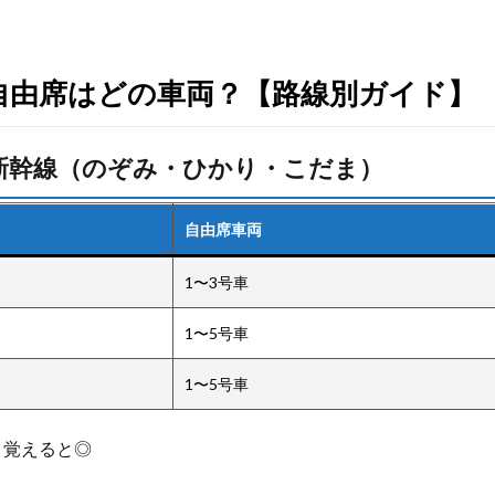
自由席はどの車両？【路線別ガイド】
新幹線（のぞみ・ひかり・こだま）
自由席車両
1〜3号車
1〜5号車
1〜5号車
と覚えると◎