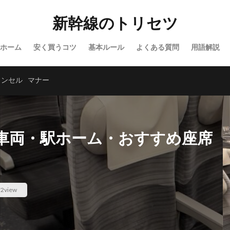
新幹線のトリセツ
ホーム
安く買うコツ
基本ルール
よくある質問
用語解説
ャンセル
マナー
車両・駅ホーム・おすすめ座席
2view