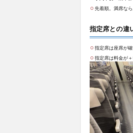
自由
先着順。満席なら
席は
どの
車
指定席との違
両？
【路
線別
ガイ
指定席は座席が確
ド】
指定席は料金が＋
2.1
東海
道・
山陽
新幹
線
（の
ぞ
み・
ひか
り・
こだ