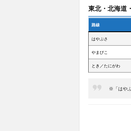
時間
帯を
東北・北海道
ずら
す
路線
4.3
自由
はやぶさ
席で
も座
やまびこ
りや
すい
とき／たにがわ
車両
は？
5
自由
※「はや
席に関す
るよくあ
る質問
（FAQ）
6
ま