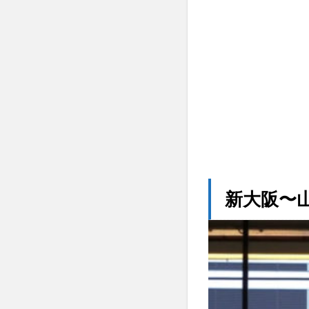
乗り
遅れ
を防
ぐた
めの
ポイ
ント
7
よく
ある質問
（FAQ）
8
ま
新大阪〜
と
め