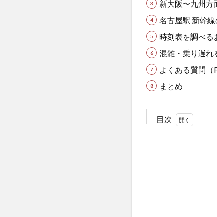
新大阪〜九州方
名古屋駅 新幹
時刻表を調べる
混雑・乗り遅れ
よくある質問（F
まとめ
目次
1
名
古
屋
駅
を
発
着
す