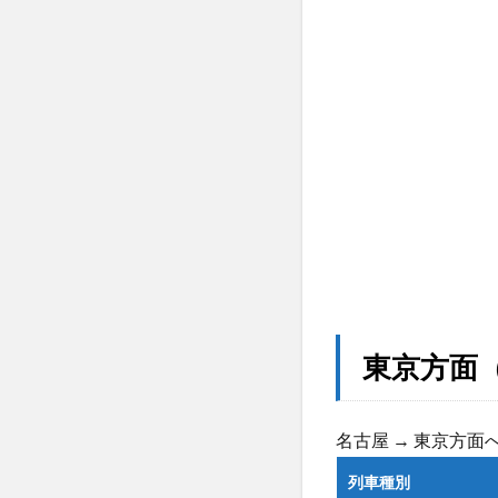
阪〜
山
陽・
九州
方面
（下
り）
の特
性と
時刻
の傾
向
4
名古
屋駅
東京方面
新幹
線の
代表
名古屋 → 東京方
的な
始
列車種別
発・