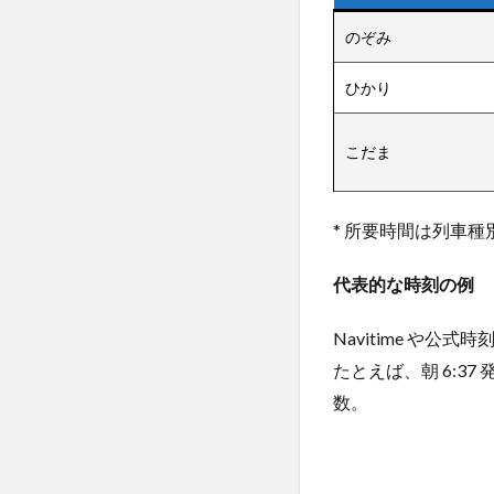
最終
便の
のぞみ
目安
ひかり
5
名古
屋駅
こだま
の新
幹線
時刻
* 所要時間は列車
表を
調べ
代表的な時刻の例
るお
すす
め方
Navitime や
法・
たとえば、朝 6:3
ツー
ル
数。
6
混
雑・