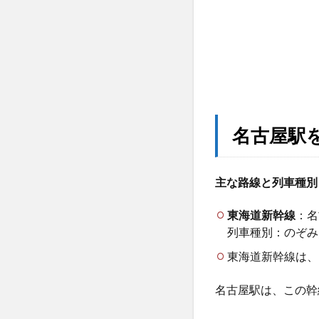
る
新
幹
線
の
概
要
2
名古屋駅
東京
方面
（上
主な路線と列車種別
り）
の主
東海道新幹線
：名
な時
列車種別：のぞみ
刻と
所要
東海道新幹線は、
時間
3
名古屋駅は、この幹
新大