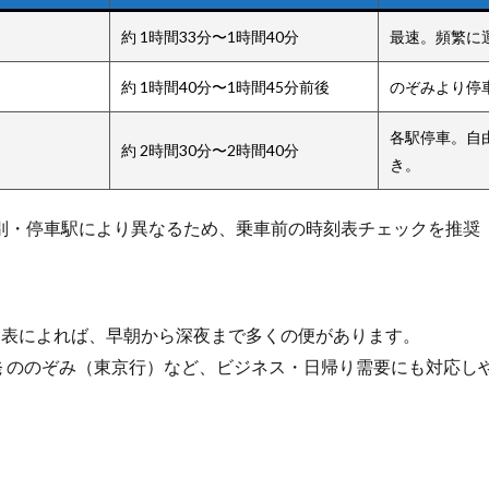
約 1時間33分〜1時間40分
最速。頻繁に
約 1時間40分〜1時間45分前後
のぞみより停
各駅停車。自
約 2時間30分〜2時間40分
き。
種別・停車駅により異なるため、乗車前の時刻表チェックを推奨
公式時刻表によれば、早朝から深夜まで多くの便があります。
7 発 ののぞみ（東京行）など、ビジネス・日帰り需要にも対応