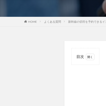
HOME
よくある質問
新幹線の切符を予約できるイ
目次
1
質
問：
新幹
線の
切符
を予
約で
きる