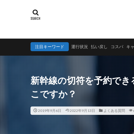
注目キーワード
運行状況
払い戻し
コスパ
キ
新幹線の切符を予約でき
こですか？
2019年9月6日
2022年9月13日
よくある質問