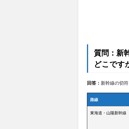
イン
ター
ネッ
トサ
イト
はど
こで
す
質問：新
か？
どこです
回答：
新幹線の切符
路線
東海道・山陽新幹線