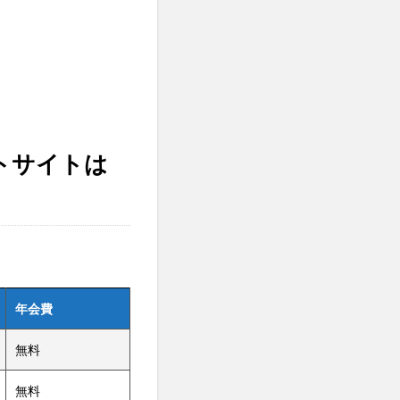
トサイトは
年会費
無料
無料