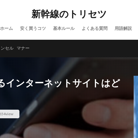
新幹線のトリセツ
ホーム
安く買うコツ
基本ルール
よくある質問
用語解説
ャンセル
マナー
るインターネットサイトはど
654view