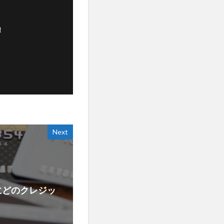
！
Next
にどのクレジッ
？