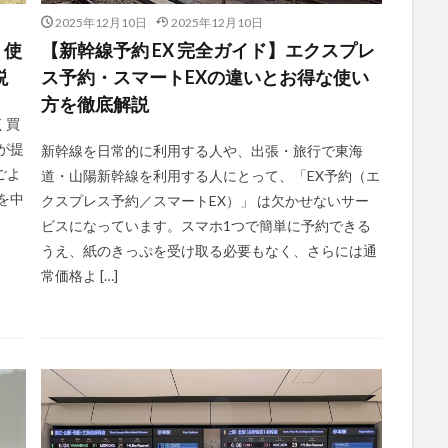
2025年12月10日
2025年12月10日
！使
【新幹線予約 EX 完全ガイド】エクスプレ
説
ス予約・スマートEXの違いとお得な使い
方を徹底解説
く買
が提
新幹線を日常的に利用する人や、出張・旅行で東海
ごよ
道・山陽新幹線を利用する人にとって、「EX予約（エ
を中
クスプレス予約／スマートEX）」 は欠かせないサー
ビスになっています。スマホ1つで簡単に予約できる
うえ、紙のきっぷを受け取る必要もなく、さらには通
常価格よ […]