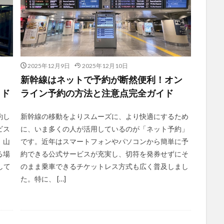
2025年12月9日
2025年12月10日
新幹線はネットで予約が断然便利！オン
イド
ライン予約の方法と注意点完全ガイド
約し
新幹線の移動をよりスムーズに、より快適にするため
ビス
に、いま多くの人が活用しているのが「ネット予約」
、山
です。近年はスマートフォンやパソコンから簡単に予
る場
約できる公式サービスが充実し、切符を発券せずにそ
して
のまま乗車できるチケットレス方式も広く普及しまし
た。特に、 […]