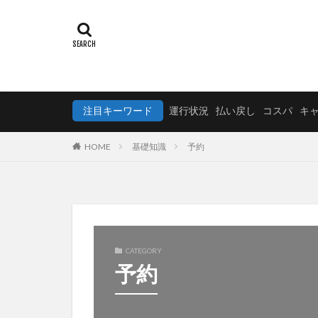
注目キーワード
運行状況
払い戻し
コスパ
キ
HOME
基礎知識
予約
CATEGORY
予約