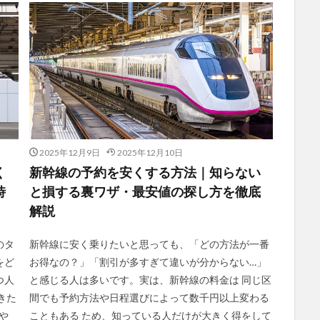
2025年12月9日
2025年12月10日
く
新幹線の予約を安くする方法｜知らない
時
と損する裏ワザ・最安値の探し方を徹底
解説
のタ
新幹線に安く乗りたいと思っても、「どの方法が一番
をど
お得なの？」「割引が多すぎて違いが分からない…」
つ人
と感じる人は多いです。実は、新幹線の料金は 同じ区
きた
間でも予約方法や日程選びによって数千円以上変わる
や
こともある ため、知っている人だけが大きく得をして