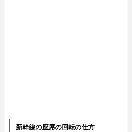
仕方
2
新幹
線の
座席
を回
転す
ると
きの
正し
いマ
ナー
2.1
回転
する
の
は、
始発
か席
が空
いて
いる
新幹線の座席の回転の仕方
時