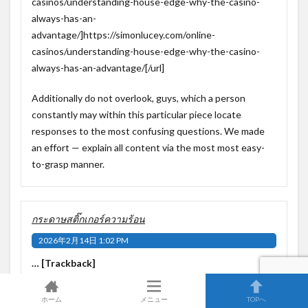
casinos/understanding-house-edge-why-the-casino-
always-has-an-
advantage/]https://simonlucey.com/online-
casinos/understanding-house-edge-why-the-casino-
always-has-an-advantage/[/url]
Additionally do not overlook, guys, which a person
constantly may within this particular piece locate
responses to the most confusing questions. We made
an effort — explain all content via the most most easy-
to-grasp manner.
กระดาษสติ๊กเกอร์ความร้อน
2026年2月14日 1:02 PM
… [Trackback]
[…] Read More on on that Topic: shinkansen-
ホーム
メニュー
TOPへ