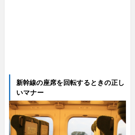
の？
4.2
どの
座席
位置
なら
一番
迷惑
がか
から
な
い？
4.3
新幹線の座席を回転するときの正し
降り
いマナー
ると
きは
元に
戻し
た方
がい
い？
5