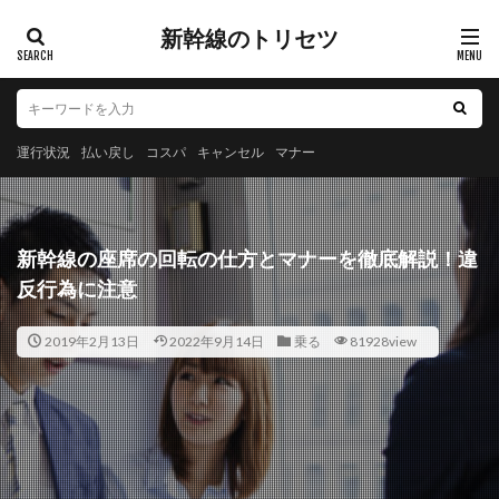
新幹線のトリセツ
運行状況
払い戻し
コスパ
キャンセル
マナー
新幹線の座席の回転の仕方とマナーを徹底解説！違
反行為に注意
2019年2月13日
2022年9月14日
乗る
81928view