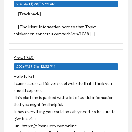
2026年1月20日 9:23 AM
… [Trackback]
[…] Find More Information here to that Topic:
shinkansen-torisetsu.com/archives/1038 […]
Anya155Sn
2026年2月3日 12:52 PM
Hello folks!
I came across a 155 very cool website that I think you
should explore.
This platform is packed with a lot of useful information
that you might find helpful.
It has everything you could possibly need, so be sure to
give it a visit!
[url=https://simonlucey.com/online-