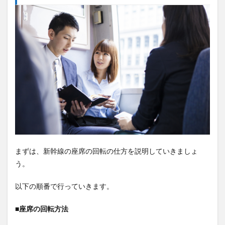
2.2
指定
席利
用
で、
向か
い合
った
全て
の座
席が
知り
合い
同士
の場
合な
まずは、新幹線の座席の回転の仕方を説明していきましょ
らＯ
う。
Ｋ
2.3
以下の順番で行っていきます。
自由
席利
■座席の回転方法
用
は、