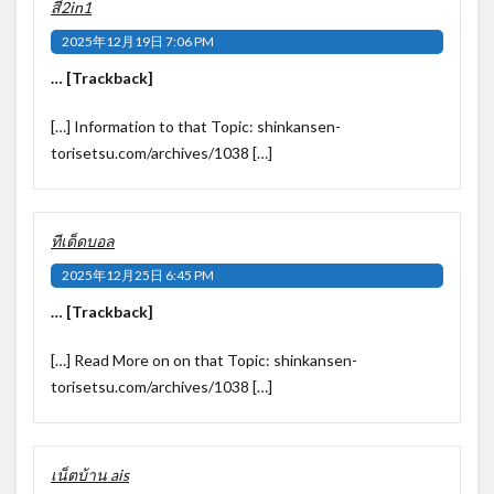
สี2in1
2025年12月19日 7:06 PM
… [Trackback]
[…] Information to that Topic: shinkansen-
torisetsu.com/archives/1038 […]
ทีเด็ดบอล
2025年12月25日 6:45 PM
… [Trackback]
[…] Read More on on that Topic: shinkansen-
torisetsu.com/archives/1038 […]
เน็ตบ้าน ais