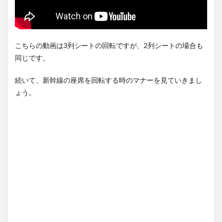
行為
3.2
自由
席利
こちらの動画は3列シートの回転ですが、2列シートの場合も
用で
混雑
同じです。
して
いる
続いて、新幹線の座席を回転する時のマナーを見ていきまし
場合
ょう。
4
よく
ある
質問
と回
答
4.1
座席
が回
転し
ない
新幹
線は
ある