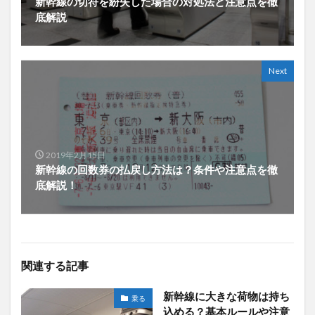
新幹線の切符を紛失した場合の対処法と注意点を徹
底解説
Next
2019年2月15日
新幹線の回数券の払戻し方法は？条件や注意点を徹
底解説！
関連する記事
新幹線に大きな荷物は持ち
乗る
込める？基本ルールや注意