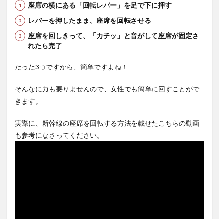
混雑
座席の横にある「回転レバー」を足で下に押す
して
レバーを押したまま、座席を回転させる
いな
けれ
座席を回しきって、「カチッ」と音がして座席が固定さ
ばOK
れたら完了
3
マナ
たった3つですから、簡単ですよね！
ー違
反な
そんなに力も要りませんので、女性でも簡単に回すことがで
行為
は？
きます。
3.1
実際に、新幹線の座席を回転する方法を載せたこちらの動画
自由
席利
も参考になさってください。
用
で、
足を
伸ば
して1
人で
２席
使用
する